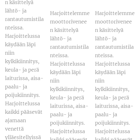
n käsittelyä
lähtö- ja
Harjoittelemme
Harjoittelemme
rantautumistila
moottorivenee
moottorivenee
nteissa.
n käsittelyä
n käsittelyä
Harjoittelussa
lähtö- ja
lähtö- ja
käydään läpi
rantautumistila
rantautumistila
niin
nteissa.
nteissa.
kylkikiinnitys,
Harjoittelussa
Harjoittelussa
keula- ja perä
käydään läpi
käydään läpi
laiturissa, aisa-
niin
niin
paalu- ja
kylkikiinnitys,
kylkikiinnitys,
poijukiinnitys.
keula- ja perä
keula- ja perä
Harjoittelussa
laiturissa, aisa-
laiturissa, aisa-
kaikki pääsevät
paalu- ja
paalu- ja
ajamaan
poijukiinnitys.
poijukiinnitys.
venettä
Harjoittelussa
Harjoittelussa
ylläesitellyissä
kaikki pääsevät
kaikki pääsevät