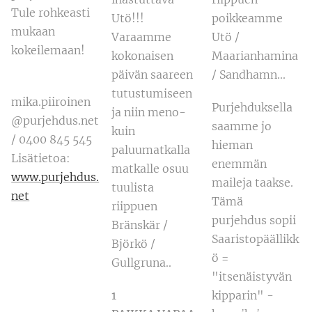
Tule rohkeasti
Utö!!!
poikkeamme
mukaan
Varaamme
Utö /
kokeilemaan!
kokonaisen
Maarianhamina
päivän saareen
/ Sandhamn...
tutustumiseen
mika.piiroinen
Purjehduksella
ja niin meno-
@purjehdus.net
saamme jo
kuin
/ 0400 845 545
hieman
paluumatkalla
Lisätietoa:
enemmän
matkalle osuu
www.purjehdus.
maileja taakse.
tuulista
net
Tämä
riippuen
purjehdus sopii
Bränskär /
Saaristopäällikk
Björkö /
ö =
Gullgruna..
"itsenäistyvän
1
kipparin" -