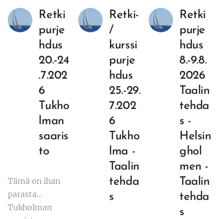
Retki
Retki-
Retki
purje
/
purje
hdus
kurssi
hdus
20.-24
purje
8.-9.8.
.7.202
hdus
2026
6
25.-29.
Taalin
Tukho
7.202
tehda
lman
6
s -
saaris
Tukho
Helsin
to
lma -
ghol
Taalin
men -
Tämä on ihan
tehda
Taalin
parasta...
s
tehda
Tukholman
s