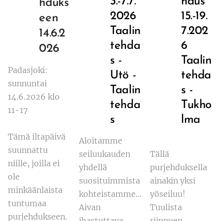
3.-7.7.
hdus
hduks
2026
15.-19.
een
Taalin
7.202
14.6.2
tehda
6
026
s -
Taalin
Padasjoki:
Utö -
tehda
sunnuntai
Taalin
s -
14.6.2026 klo
tehda
Tukho
11-17
s
lma
Tämä iltapäivä
Aloitamme
suunnattu
seiluukauden
Tällä
niille, joilla ei
yhdellä
purjehduksella
ole
suosituimmista
ainakin yksi
minkäänlaista
kohteistamme...
yöseiluu!
tuntumaa
Aivan
Tuulista
purjehdukseen.
ihastuttava
riippuen