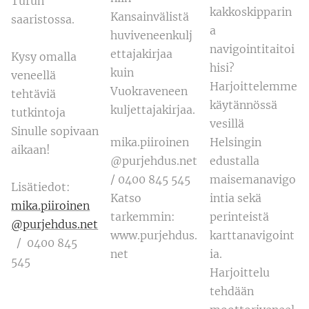
Turun
kakkoskipparin
Kansainvälistä
saaristossa.
a
huviveneenkulj
navigointitaitoi
ettajakirjaa
Kysy omalla
hisi?
kuin
veneellä
Harjoittelemme
Vuokraveneen
tehtäviä
käytännössä
kuljettajakirjaa.
tutkintoja
vesillä
Sinulle sopivaan
mika.piiroinen
Helsingin
aikaan!
@purjehdus.net
edustalla
/ 0400 845 545
maisemanavigo
Lisätiedot:
Katso
intia sekä
mika.piiroinen
tarkemmin:
perinteistä
@purjehdus.net
www.purjehdus.
karttanavigoint
/ 0400 845
net
ia.
545
Harjoittelu
tehdään