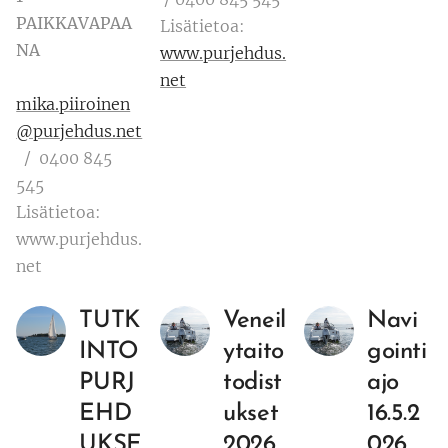
PAIKKAVAPAA
Lisätietoa:
NA
www.purjehdus.
net
mika.piiroinen
@purjehdus.net
/ 0400 845
545
Lisätietoa:
www.purjehdus.
net
TUTK
Veneil
Navi
INTO
ytaito
gointi
PURJ
todist
ajo
EHD
ukset
16.5.2
UKSE
2026
026