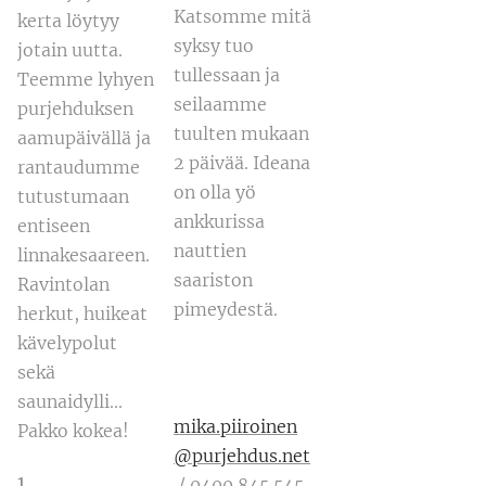
Katsomme mitä
kerta löytyy
syksy tuo
jotain uutta.
tullessaan ja
Teemme lyhyen
seilaamme
purjehduksen
tuulten mukaan
aamupäivällä ja
2 päivää. Ideana
rantaudumme
on olla yö
tutustumaan
ankkurissa
entiseen
nauttien
linnakesaareen.
saariston
Ravintolan
pimeydestä.
herkut, huikeat
kävelypolut
sekä
saunaidylli...
mika.piiroinen
Pakko kokea!
@purjehdus.net
1
/ 0400 845 545