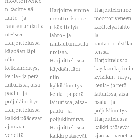
moottorivenee
n käsittelyä
Harjoittelemme
Harjoittelemme
lähtö- ja
moottorivenee
moottoriveneen
rantautumistila
n käsittelyä
käsittelyä lähtö-
nteissa.
lähtö- ja
ja
Harjoittelussa
rantautumistila
rantautumistilan
käydään läpi
nteissa.
teissa.
niin
Harjoittelussa
Harjoittelussa
kylkikiinnitys,
käydään läpi
käydään läpi niin
keula- ja perä
niin
kylkikiin-nitys,
laiturissa, aisa-
kylkikiinnitys,
keula- ja perä
paalu- ja
keula- ja perä
laiturissa, aisa-
poijukiinnitys.
laiturissa, aisa-
paalu- ja
Harjoittelussa
paalu- ja
poijukiinnitys.
kaikki pääsevät
poijukiinnitys.
Harjoittelussa
ajamaan
Harjoittelussa
kaikki pääsevät
venettä
kaikki pääsevät
ajamaan venettä