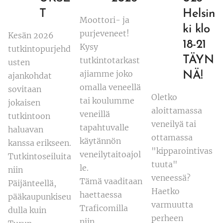
T
Helsin
Moottori- ja
ki klo
purjeveneet!
Kesän 2026
18-21
Kysy
tutkintopurjehd
TÄYN
tutkintotarkast
usten
ajiamme joko
NÄ!
ajankohdat
omalla veneellä
sovitaan
Oletko
tai koulumme
jokaisen
aloittamassa
veneillä
tutkintoon
veneilyä tai
tapahtuvalle
haluavan
ottamassa
käytännön
kanssa erikseen.
"kipparointivas
veneilytaitoajol
Tutkintoseiluita
tuuta"
le.
niin
veneessä?
Tämä vaaditaan
Päijänteellä,
Haetko
haettaessa
pääkaupunkiseu
varmuutta
Traficomilla
dulla kuin
perheen
niin