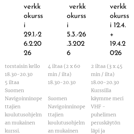
verkk
verkk
verkk
okurss
okurss
okurss
i
i
i
12.4.
29.1.-2
5.3.-26
+
6.2.20
.3.202
19.4.2
26
6
026
torstaisin kello
4 iltaa (2 x 60
2 iltaa (3 x 45
18.30-20.30
min / ilta)
min / ilta)
5 iltaa
18.30-20.30
18.00-20.30
Suomen
Kurssilla
Navigoinninope
Suomen
käymme meri
ttajien
Navigoinninope
VHF -
koulutusohjelm
ttajien
puhelimen
an mukainen
koulutusohjelm
peruskäytön
kurssi.
an mukainen
läpi ja