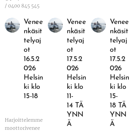
/ 0400 845 545
Venee
Venee
Venee
nkäsit
nkäsit
nkäsit
telyaj
telyaj
telyaj
ot
ot
ot
16.5.2
17.5.2
17.5.2
026
026
026
Helsin
Helsin
Helsin
ki klo
ki klo
ki klo
15-18
11-
15-
14
TÄ
18
TÄ
YNN
YNN
Harjoittelemme
Ä
Ä
moottorivenee