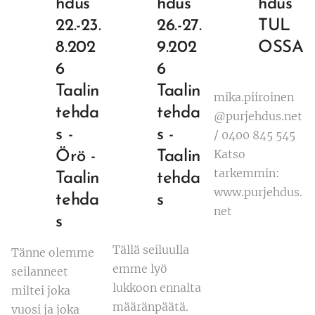
hdus
hdus
hdus
22.-23.
26.-27.
TUL
8.202
9.202
OSSA
6
6
Taalin
Taalin
mika.piiroinen
tehda
tehda
@purjehdus.net
s -
s -
/ 0400 845 545
Katso
Örö -
Taalin
tarkemmin:
Taalin
tehda
www.purjehdus.
tehda
s
net
s
Tällä seiluulla
Tänne olemme
emme lyö
seilanneet
lukkoon ennalta
miltei joka
määränpäätä.
vuosi ja joka