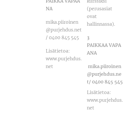
PAIKKA VAPAA
kurssiksi
NA
(perusasiat
ovat
mika.piiroinen
hallinnassa).
@purjehdus.net
/ 0400 845 545
3
PAIKKAA VAPA
Lisätietoa:
ANA
www.purjehdus.
net
mika.piiroinen
@purjehdus.ne
t/ 0400 845 545
Lisätietoa:
www.purjehdus.
net