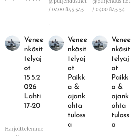
@purjehdus.net
@purjehdus.net
/ 0400 845 545
/ 0400 845 54
.
Venee
Venee
Venee
nkäsit
nkäsit
nkäsit
telyaj
telyaj
telyaj
ot
ot
ot
15.5.2
Paikk
Paikk
026
a &
a &
Lahti
ajank
ajank
17-20
ohta
ohta
tuloss
tuloss
a
a
Harjoittelemme