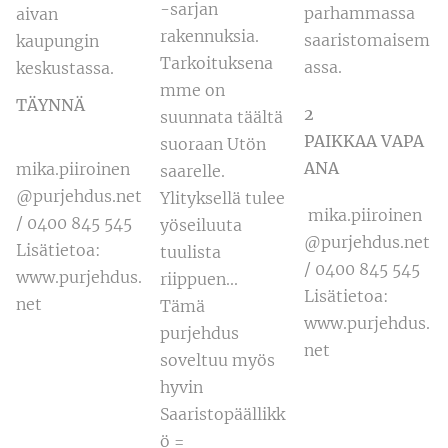
-sarjan
parhammassa
aivan
rakennuksia.
saaristomaisem
kaupungin
Tarkoituksena
assa.
keskustassa.
mme on
TÄYNNÄ
2
suunnata täältä
PAIKKAA VAPA
suoraan Utön
ANA
mika.piiroinen
saarelle.
@purjehdus.net
Ylityksellä tulee
mika.piiroinen
/ 0400 845 545
yöseiluuta
@purjehdus.net
Lisätietoa:
tuulista
/ 0400 845 545
www.purjehdus.
riippuen...
Lisätietoa:
net
Tämä
www.purjehdus.
purjehdus
net
soveltuu myös
hyvin
Saaristopäällikk
ö =