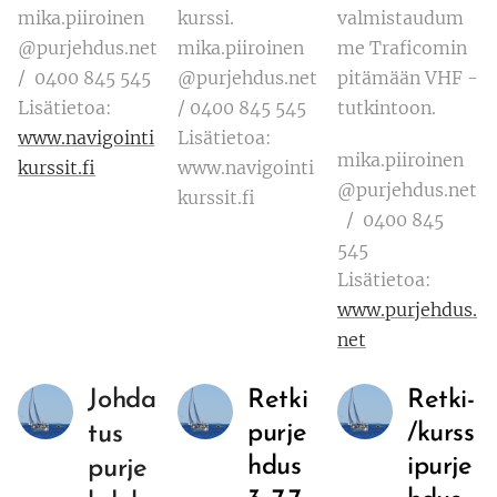
mika.piiroinen
kurssi.
valmistaudum
@purjehdus.net
mika.piiroinen
me Traficomin
/ 0400 845 545
@purjehdus.net
pitämään VHF -
Lisätietoa:
/ 0400 845 545
tutkintoon.
www.navigointi
Lisätietoa:
mika.piiroinen
kurssit.fi
www.navigointi
@purjehdus.net
kurssit.fi
/ 0400 845
545
Lisätietoa:
www.purjehdus.
net
Johda
Retki
Retki-
purje
/kurss
tus
hdus
ipurje
purje