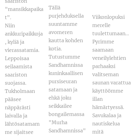
saariston
Tällä
"mansikkapaika
purjehduksella
Viikonlopuksi
t".
suuntamme
merelle
Niin
avomeren
tuulettumaan...
ankkuripaikkoja
kautta kohden
Pyrimme
, kyliä ja
kotia.
saamaan
vierassatamia.
Tutustumme
veneilylehtien
Leppoisaa
Sandhamnissa
parhaaksi
seilaamista
kuninkaallisen
valitseman
saariston
pursiseuran
saunan varattua
suojassa.
satamaan ja
käyttöömme
Tukholmaan
ehkä joku
illan
pääsee
seikkailee
hämärtyessä.
näppärästi
bongailemassa
Savukalaa ja
laivalla ja
"Murha
nautiskelua
lähtösatamam
Sandhamnissa"
mitä
me sijaitsee