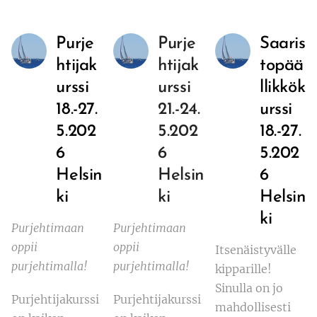
Purje
Purje
Saaris
htijak
htijak
topää
urssi
urssi
llikkök
18.-27.
21.-24.
urssi
5.202
5.202
18.-27.
6
6
5.202
Helsin
Helsin
6
ki
ki
Helsin
ki
Purjehtimaan
Purjehtimaan
oppii
oppii
Itsenäistyvälle
purjehtimalla!
purjehtimalla!
kipparille!
Sinulla on jo
Purjehtijakurssi
Purjehtijakurssi
mahdollisesti