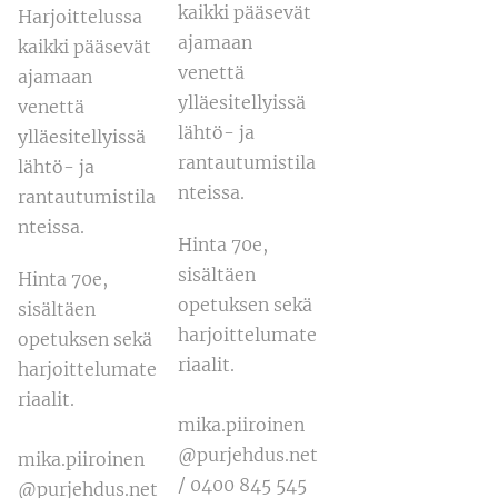
kaikki pääsevät
Harjoittelussa
ajamaan
kaikki pääsevät
venettä
ajamaan
ylläesitellyissä
venettä
lähtö- ja
ylläesitellyissä
rantautumistila
lähtö- ja
nteissa.
rantautumistila
nteissa.
Hinta 70e,
sisältäen
Hinta 70e,
opetuksen sekä
sisältäen
harjoittelumate
opetuksen sekä
riaalit.
harjoittelumate
riaalit.
mika.piiroinen
@purjehdus.net
mika.piiroinen
/ 0400 845 545
@purjehdus.net