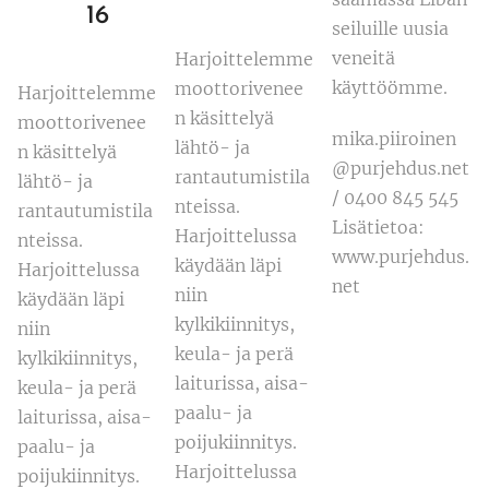
16
seiluille uusia
veneitä
Harjoittelemme
käyttöömme.
moottorivenee
Harjoittelemme
n käsittelyä
moottorivenee
mika.piiroinen
lähtö- ja
n käsittelyä
@purjehdus.net
rantautumistila
lähtö- ja
/ 0400 845 545
nteissa.
rantautumistila
Lisätietoa:
Harjoittelussa
nteissa.
www.purjehdus.
käydään läpi
Harjoittelussa
net
niin
käydään läpi
kylkikiinnitys,
niin
keula- ja perä
kylkikiinnitys,
laiturissa, aisa-
keula- ja perä
paalu- ja
laiturissa, aisa-
poijukiinnitys.
paalu- ja
Harjoittelussa
poijukiinnitys.