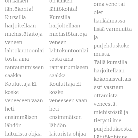
on kaiken
on kaiken
oma vene tai
lähtökohta!
lähtökohta!
olet
Kurssilla
Kurssilla
hankkimassa
harjoitellaan
harjoitellaan
lisää varmuutta
miehistötaitoja
miehistötaitoja
ja
veneen
veneen
purjehduskoke
lähtökuntoonlai
lähtökuntoonlai
musta.
tosta aina
tosta aina
Tällä kurssilla
rantautumiseen
rantautumiseen
harjoitellaan
saakka.
saakka.
kokonaisvaltais
Kouluttaja EI
Kouluttaja EI
esti vastuun
koske
koske
ottamista
veneeseen vaan
veneeseen vaan
veneestä,
heti
heti
miehistöstä ja
ensimmäisen
ensimmäisen
tietysti itse
lähdön
lähdön
purjehduksesta.
laiturista ohjaa
laiturista ohjaa
Lähtökohtana