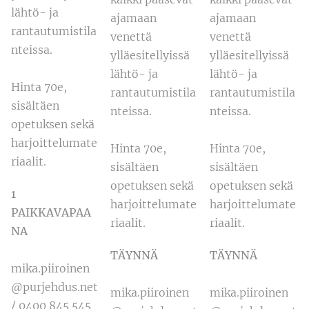
lähtö- ja
ajamaan
ajamaan
rantautumistila
venettä
venettä
nteissa.
ylläesitellyissä
ylläesitellyissä
lähtö- ja
lähtö- ja
Hinta 70e,
rantautumistila
rantautumistila
sisältäen
nteissa.
nteissa.
opetuksen sekä
harjoittelumate
Hinta 70e,
Hinta 70e,
riaalit.
sisältäen
sisältäen
opetuksen sekä
opetuksen sekä
1
harjoittelumate
harjoittelumate
PAIKKAVAPAA
riaalit.
riaalit.
NA
TÄYNNÄ
TÄYNNÄ
mika.piiroinen
@purjehdus.net
mika.piiroinen
mika.piiroinen
/ 0400 845 545