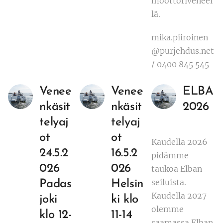
moottoriveneel
lä.
mika.piiroinen
@purjehdus.net
/ 0400 845 545
Venee
Venee
ELBA
nkäsit
nkäsit
2026
telyaj
telyaj
ot
ot
Kaudella 2026
24.5.2
16.5.2
pidämme
026
026
taukoa Elban
seiluista.
Padas
Helsin
Kaudella 2027
joki
ki klo
olemme
klo 12-
11-14
saamassa Elban