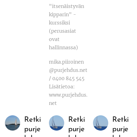
"itsenäistyvän
kipparin" -
kurssiksi
(perusasiat
ovat
hallinnassa)
mika.piiroinen
@purjehdus.net
/ 0400 845 545
Lisätietoa:
www.purjehdus.
net
Retki
Retki
Retki
purje
purje
purje