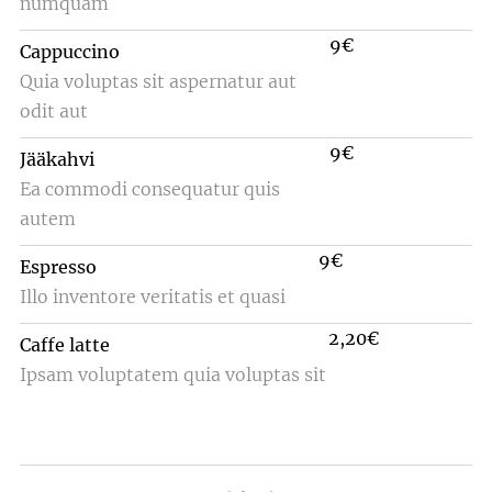
numquam
9€
Cappuccino
Quia voluptas sit aspernatur aut
odit aut
9€
Jääkahvi
Ea commodi consequatur quis
autem
9€
Espresso
Illo inventore veritatis et quasi
2,20€
Caffe latte
Ipsam voluptatem quia voluptas sit