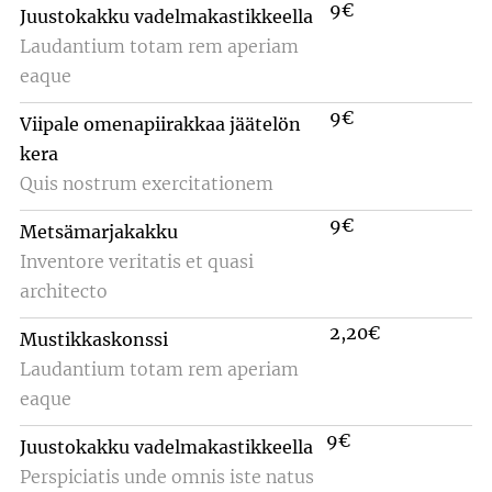
9€
Juustokakku vadelmakastikkeella
Laudantium totam rem aperiam
eaque
9€
Viipale omenapiirakkaa jäätelön
kera
Quis nostrum exercitationem
9€
Metsämarjakakku
Inventore veritatis et quasi
architecto
2,20€
Mustikkaskonssi
Laudantium totam rem aperiam
eaque
9€
Juustokakku vadelmakastikkeella
Perspiciatis unde omnis iste natus